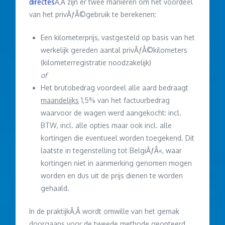
directes
Ã‚Â zijn er twee manieren om het voordeel
van het privÃƒÂ©gebruik te berekenen:
Een kilometerprijs, vastgesteld op basis van het
werkelijk gereden aantal privÃƒÂ©kilometers
(kilometerregistratie noodzakelijk)
of
Het brutobedrag voordeel alle aard bedraagt
maandelijks
1,5% van het factuurbedrag
waarvoor de wagen werd aangekocht: incl.
BTW, incl. alle opties maar ook incl. alle
kortingen die eventueel worden toegekend. Dit
laatste in tegenstelling tot BelgiÃƒÂ«, waar
kortingen niet in aanmerking genomen mogen
worden en dus uit de prijs dienen te worden
gehaald.
In de praktijkÃ‚Â wordt omwille van het gemak
doorgaans voor de tweede methode geopteerd.