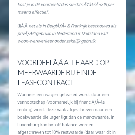
kost je in dit voorbeeld dus slechts Ã¢â€šÂ¬218 per
maand effectief.
(1)Ã‚Â
net als in BelgiÃƒÂ« & Frankrijk beschouwd als
privÃƒÂ©gebruik. In Nederland & Duitsland valt
woon-werkverkeer onder zakelijk gebruik.
VOORDEELÃ‚Â ALLE AARD OP
MEERWAARDE BIJ EINDE
LEASECONTRACT
Wanneer een wagen geleased wordt door een
vennootschap (voornamelijk bij financiÃƒÂ«le
renting) wordt deze vaak afgeschreven naar een
boekwaarde die lager ligt dan de marktwaarde. In
Luxemburg kan bv. off-balance worden
afgeschreven tot 10% restwaarde (daar waar dit in