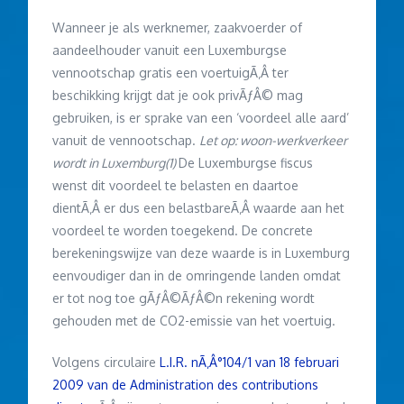
Wanneer je als werknemer, zaakvoerder of
aandeelhouder vanuit een Luxemburgse
vennootschap gratis een voertuigÃ‚Â ter
beschikking krijgt dat je ook privÃƒÂ© mag
gebruiken, is er sprake van een ‘voordeel alle aard’
vanuit de vennootschap.
Let op: woon-werkverkeer
wordt in Luxemburg(1)
De Luxemburgse fiscus
wenst dit voordeel te belasten en daartoe
dientÃ‚Â er dus een belastbareÃ‚Â waarde aan het
voordeel te worden toegekend. De concrete
berekeningswijze van deze waarde is in Luxemburg
eenvoudiger dan in de omringende landen omdat
er tot nog toe gÃƒÂ©ÃƒÂ©n rekening wordt
gehouden met de CO2-emissie van het voertuig.
Volgens circulaire
L.I.R. nÃ‚Â°104/1 van 18 februari
2009 van de Administration des contributions