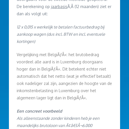
De berekening op
jaarbasis
Ã‚Â (12 maanden) ziet er
dan als volgt uit:
12 x 0,015 x werkelijk te betalen factuurbedrag bij
aankoop wagen (dus incl. BTW en incl. eventuele
kortingen)
Vergelijking met BelgiÃƒÂ«: het brutobedrag
voordeel alle aard is in Luxemburg doorgaans
hoger dan in BelgiÃƒÂ«. Dit betekent echter niet
automatisch dat het netto (wat je effectief betaalt)
ook nadeliger zal zijn, aangezien de hoogte van de
inkomstenbelasting in Luxemburg over het
algemeen lager ligt dan in BelgiÃƒÂ«.
Een concreet voorbeeld
Als alleenstaande zonder kinderen heb je een
maandelijks brutoloon van Ã¢â€šÂ¬6.000