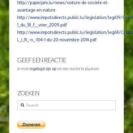
http://paperjam.lu/news/voiture-de-societe-et-
avantage-en-nature
http://www.impotsdirects.public.lu/legislation/legi09/Circu
1_du_18_f__vrier_2009.pdf
http://www.impotsdirects.public.lu/legislation/legi14/Circula
L_I_R_-n_-104-1-du-20-novembre-2014.pdf
GEEF EEN REACTIE
Je moet
ingelogd zijn op
om een reactie te plaatsen.
ZOEKEN
Search