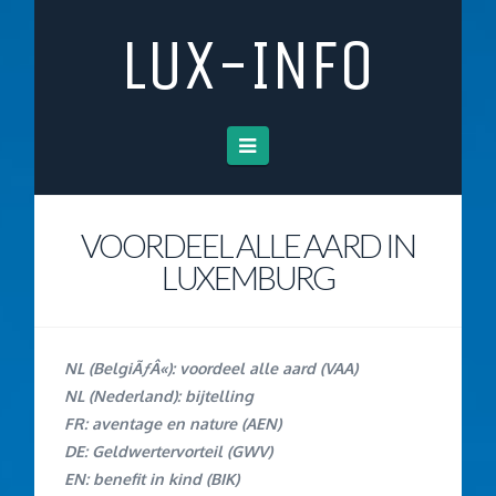
LUX-INFO
Navigation
VOORDEEL ALLE AARD IN
LUXEMBURG
NL (BelgiÃƒÂ«): voordeel alle aard (VAA)
NL (Nederland): bijtelling
FR: aventage en nature (AEN)
DE: Geldwertervorteil (GWV)
EN: benefit in kind (BIK)