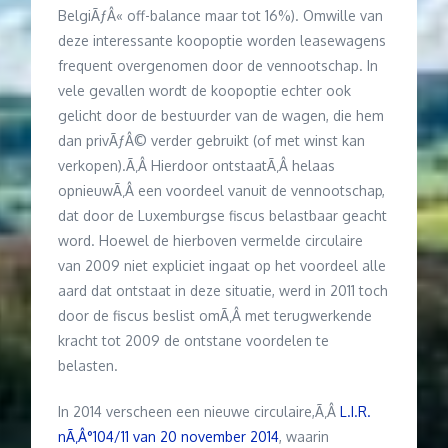
BelgiÃƒÂ« off-balance maar tot 16%). Omwille van
deze interessante koopoptie worden leasewagens
frequent overgenomen door de vennootschap. In
vele gevallen wordt de koopoptie echter ook
gelicht door de bestuurder van de wagen, die hem
dan privÃƒÂ© verder gebruikt (of met winst kan
verkopen).Ã‚Â Hierdoor ontstaatÃ‚Â helaas
opnieuwÃ‚Â een voordeel vanuit de vennootschap,
dat door de Luxemburgse fiscus belastbaar geacht
word. Hoewel de hierboven vermelde circulaire
van 2009 niet expliciet ingaat op het voordeel alle
aard dat ontstaat in deze situatie, werd in 2011 toch
door de fiscus beslist omÃ‚Â met terugwerkende
kracht tot 2009 de ontstane voordelen te
belasten.
In 2014 verscheen een nieuwe circulaire,Ã‚Â
L.I.R.
nÃ‚Â°104/11 van 20 november 2014
, waarin