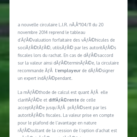
a nouvelle circulaire L.I.R. nÃ‚Â°104/11 du 20
novembre 2014 reprend le tableau
d’ÃƒÂ©valuation forfaitaire des vÃƒÂ©hicules de
sociÃƒÂ©tÃƒÂ©, utilisÃƒÂ© par les autoritÃƒÂ©s
fiscales lors du rachat. En cas de dÃƒÂ©saccord
sur la valeur ainsi dÃƒÂ©terminÃƒÂ©e, la circulaire
recommande ÃƒÂ
l’employeur
de dÃƒÂ©signer
un expert indÃƒÂ©pendant.
La mÃƒÂ©thode de calcul est quant ÃƒÂ elle
clarifiÃƒÂ©e et
diffÃƒÂ©rente
de celle
acceptÃƒÂ©e jusqu’ÃƒÂ prÃƒÂ©sent par les
autoritÃƒÂ©s fiscales. La valeur prise en compte
pour le plafond de l’avantage en nature
rÃƒÂ©sultant de la cession de l’option d’achat est