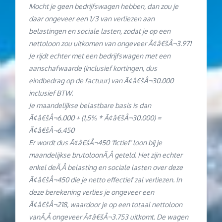
Mocht je geen bedrijfswagen hebben, dan zou je
daar ongeveer een 1/3 van verliezen aan
belastingen en sociale lasten, zodat je op een
nettoloon zou uitkomen van ongeveer Ã¢â€šÂ¬3.971
Je rijdt echter met een bedrijfswagen met een
aanschafwaarde (inclusief kortingen, dus
eindbedrag op de factuur) van Ã¢â€šÂ¬30.000
inclusief BTW.
Je maandelijkse belastbare basis is dan
Ã¢â€šÂ¬6.000 + (1,5% * Ã¢â€šÂ¬30.000) =
Ã¢â€šÂ¬6.450
Er wordt dus Ã¢â€šÂ¬450 ‘fictief’ loon bij je
maandelijkse brutoloonÃ‚Â geteld. Het zijn echter
enkel deÃ‚Â belasting en sociale lasten over deze
Ã¢â€šÂ¬450 die je netto effectief zal verliezen. In
deze berekening verlies je ongeveer een
Ã¢â€šÂ¬218, waardoor je op een totaal nettoloon
vanÃ‚Â ongeveer Ã¢â€šÂ¬3.753 uitkomt. De wagen