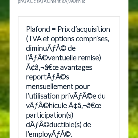
prÃƒÂ©cisÃƒÂ©ment dÃƒÂ©finie:
Plafond = Prix d’acquisition
(TVA et options comprises,
diminuÃƒÂ© de
l’ÃƒÂ©ventuelle remise)
Ã¢â‚¬â€œ avantages
reportÃƒÂ©s
mensuellement pour
l’utilisation privÃƒÂ©e du
vÃƒÂ©hicule Ã¢â‚¬â€œ
participation(s)
dÃƒÂ©ductible(s) de
l’employÃƒÂ©.