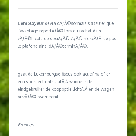
L’employeur
devra dÃƒÂ©sormais s’assurer que
l’avantage reportÃƒÂ© lors du rachat d’un
vÃƒÂ©hicule de sociÃƒÂ©tÃƒÂ© n’excÃƒÂ¨de pas
le plafond ainsi dÃƒÂ©terminÃƒÂ©.
gaat de Luxemburgse fiscus ook actief na of er
een voordeel ontstaatÃ‚Â wanneer de
eindgebruiker de koopoptie lichtÃ‚Â en de wagen
privÃƒÂ© overneemt.
Bronnen