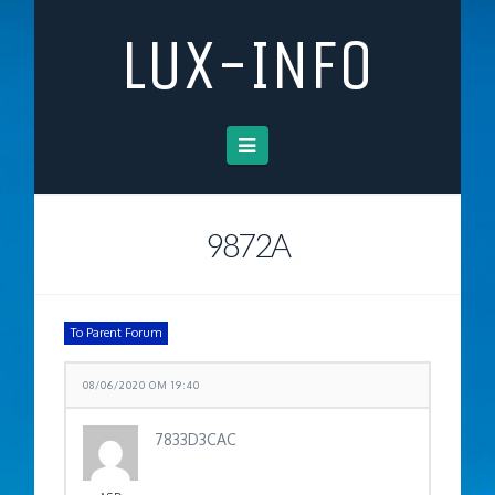
LUX-INFO
Navigation
9872A
To Parent Forum
08/06/2020 OM 19:40
7833D3CAC