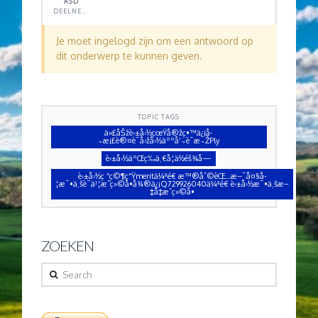
ASD
DEELNEMER
Je moet ingelogd zijn om een antwoord op
dit onderwerp te kunnen geven.
TOPIC TAGS
ä»£åŠžè‹±å›½çœŸå®žç•™ä¿¡å­
˜æ¡£è®¤è¯å›žå›½äººå‘˜è¯æ˜ŽPly
è‹±å›½äºŒç­‰ä¸€å­¦ä½éš¾å—
è‹±å›½ç ”ç©¶ç”Ÿmeritä¼ªé€ æ™®åˆ©èŒ…æ–¯å¤§å­
¦æ¯•ä¸šè¯ä¹¦æˆç»©å•å¾®ä¿¡Q729926040ä¼ªé€ è‹±å›½æ¯•ä¸šæ–
‡å‡­æˆç»©å•
ZOEKEN
Search