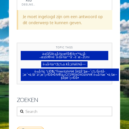
ASD
DEELNEMER
Je moet ingelogd zijn om een antwoord op
dit onderwerp te kunnen geven.
TOPIC TAGS
ä»£åŠžè‹±å›½çœŸå®žç•™ä¿¡å­
˜æ¡£è®¤è¯å›žå›½äººå‘˜è¯æ˜ŽUni
è‹±å›½äºŒç­‰ä¸€å­¦ä½éš¾å—
è‹±å›½ç ”ç©¶ç”Ÿmeritä¼ªé€ å¥‡åˆ‡æ–¯ç‰¹å¤§å­
¦æ¯•ä¸šè¯ä¹¦æˆç»©å•å¾®ä¿¡Q729926040ä¼ªé€ è‹±å›½æ¯•ä¸šæ–
‡å‡­æˆç»©å•
ZOEKEN
Search