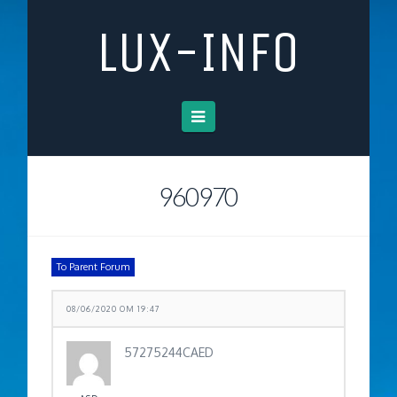
LUX-INFO
Navigation
960970
To Parent Forum
08/06/2020 OM 19:47
57275244CAED