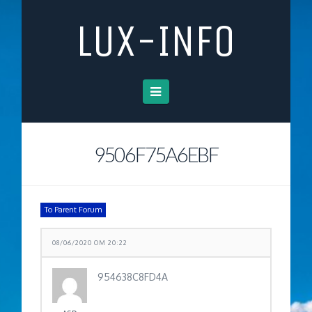
LUX-INFO
Navigation
9506F75A6EBF
To Parent Forum
08/06/2020 OM 20:22
954638C8FD4A