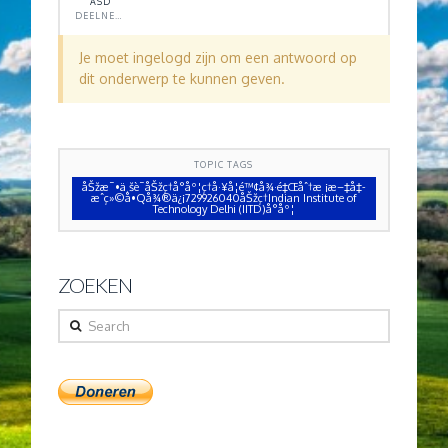
ASD
DEELNEMER
Je moet ingelogd zijn om een antwoord op
dit onderwerp te kunnen geven.
TOPIC TAGS
åŠžæ¯•ä¸šè¯åŠžç†å°åº¦ç†å·¥å­¦é™¢å¾·é‡Œåˆ†æ ¡æ–‡å‡­
æˆç»©å•Qå¾®ä¿¡729926040åŠžç†Indian Institute of
Technology Delhi (IITD)å°åº¦
ZOEKEN
Search