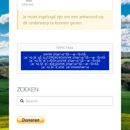
ASD
DEELNEMER
Je moet ingelogd zijn om een antwoord op
dit onderwerp te kunnen geven.
TOPIC TAGS
ä¼ªé€ ä½æ²»äºšå—æ–¹å¤§å­
¦æ¯•ä¸šè¯qå¨ä¿¡729926040ä¼ªé€ ä½æ²»äºšå—æ–¹å¤§å­
¦æ¯•ä¸šè¯æˆç»©å•|ä¼ªé€ ä½æ²»äºšå—æ–¹å¤§å­
¦æ¯•ä¸šè¯æ–‡å‡­|ä¼ªé€ ä½æ²»äºšå—æ–¹å¤§å­
¦æ¯•ä¸šè¯å­¦ä½è¯|æ“ä½œä½æ²»ä
ZOEKEN
Search