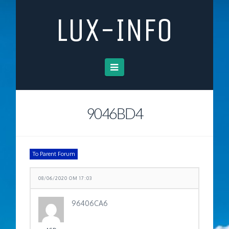
LUX-INFO
Navigation
9046BD4
To Parent Forum
08/06/2020 OM 17:03
96406CA6