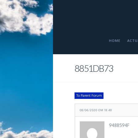
HOME
ACTU
8851DB73
To Parent Forum
08/06/2020 OM 18:48
9488594F