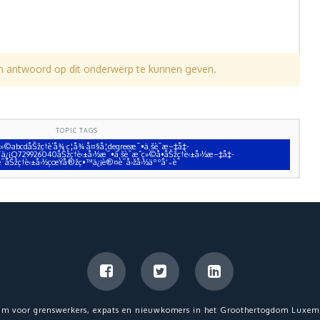
en antwoord op dit onderwerp te kunnen geven.
TOPIC TAGS
ç»©abcdåŠžç†è´å¾·ç¦å¾·å¤§å­¦degreeæ¯•ä¸šè¯æ–‡å‡­
å¨ä¿¡Q729926040åŠžç†è‹±å›½æ¯•ä¸šè¯æˆç»©å•åŠžç†è‹±å›½æ–‡å‡­
¯åŠžç†è‹±å›½çœŸå®žç•™ä¿¡è®¤è¯å›žå›½äººå‘˜è¯
um voor grenswerkers, expats en nieuwkomers in het Groothertogdom Luxem