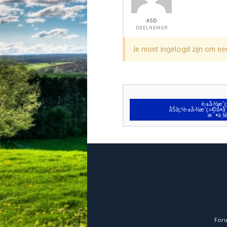
ASD
DEELNEMER
Je moet ingelogd zijn om e
è‹±å›½æˆ
åŠžç†è‹±å›½æˆç»©å•
æ¯•ä¸šè
For