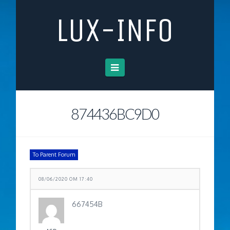
LUX-INFO
Navigation
874436BC9D0
To Parent Forum
08/06/2020 OM 17:40
667454B