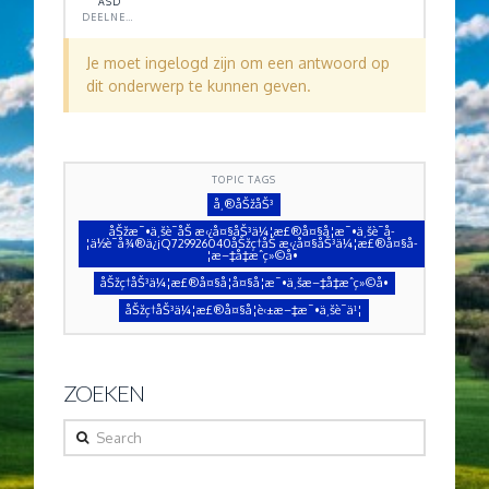
ASD
DEELNEMER
Je moet ingelogd zijn om een antwoord op
dit onderwerp te kunnen geven.
TOPIC TAGS
å¸®åŠžåŠ³
åŠžæ¯•ä¸šè¯åŠ æ‹¿å¤§åŠ³ä¼¦æ£®å¤§å­¦æ¯•ä¸šè¯å­
¦ä½è¯å¾®ä¿¡Q729926040åŠžç†åŠ æ‹¿å¤§åŠ³ä¼¦æ£®å¤§å­
¦æ–‡å‡­æˆç»©å•
åŠžç†åŠ³ä¼¦æ£®å¤§å­¦å¤§å­¦æ¯•ä¸šæ–‡å‡­æˆç»©å•
åŠžç†åŠ³ä¼¦æ£®å¤§å­¦è‹±æ–‡æ¯•ä¸šè¯ä¹¦
ZOEKEN
Search