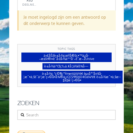
ASD
DEELNEMER
Je moet ingelogd zijn om een antwoord op
dit onderwerp te kunnen geven.
TOPIC TAGS
ä»£åŠžè‹±å›½çœŸå®žç•™ä¿¡å­
˜æ¡£è®¤è¯å›žå›½äººå‘˜è¯æ˜ŽUnive
è‹±å›½äºŒç­‰ä¸€å­¦ä½éš¾å—
è‹±å›½ç ”ç©¶ç”Ÿmeritä¼ªé€ èµ«å°”å¤§å­
¦æ¯•ä¸šè¯ä¹¦æˆç»©å•å¾®ä¿¡Q729926040ä¼ªé€ è‹±å›½æ¯•ä¸šæ–
‡å‡­æˆç»©å•
ZOEKEN
Search