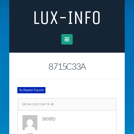
LUX-INFO
Navigation
8715C33A
To Parent Forum
08/06/2020 OM 19:48
38081D