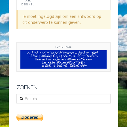
ASD
DEELNEMER
Je moet ingelogd zijn om een antwoord op
dit onderwerp te kunnen geven.
TOPIC TAGS
è‹±å›½å­¦ä½è¯æ¯•ä¸šè¯åŠžç†æœä¼¦å¤§å­¦æ–‡å‡­å­
¦åŽ†æˆç»©å•å¾®ä¿¡Q729926040åŠžç†Durham
Universityæ¯•ä¸šè¯æˆç»©å•è‹±å›½è‹±æ–
‡æ¯•ä¸šè¯ä¹¦çœŸå®žç•™ä¿¡å­
˜æ¡£è®¤è¯è‹±å›½å¤§ä½¿é¦†è®¤
ZOEKEN
Search