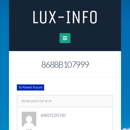
LUX-INFO
Navigation
8688B107999
To Parent Forum
08/06/2020 OM 18:10
61407C05761