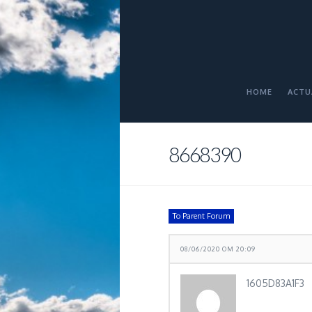
HOME
ACTU
8668390
To Parent Forum
08/06/2020 OM 20:09
1605D83A1F3