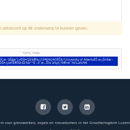
en antwoord op dit onderwerp te kunnen geven.
TOPIC TAGS
§å­¦æ–‡å‡­æˆç»©å•Qå¾®ä¿¡729926040åŠžç†University of AlbertaåŠ æ‹¿å¤§æ–
ç»©å•/çœŸå®žå›žå›½äººå‘˜è¯æ˜Žï¼ˆä½¿é¦†è®¤è¯ï¼‰ä¼ªé€
um voor grenswerkers, expats en nieuwkomers in het Groothertogdom Luxem