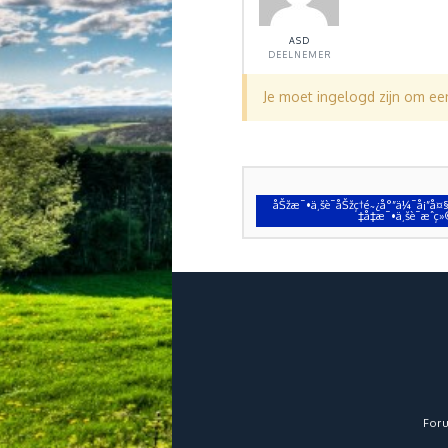
ASD
DEELNEMER
Je moet ingelogd zijn om e
åŠžæ¯•ä¸šè¯åŠžç†é˜¿å°”ä¼¯å¡”å¤
‡å‡­æ¯•ä¸šè¯æˆ
For