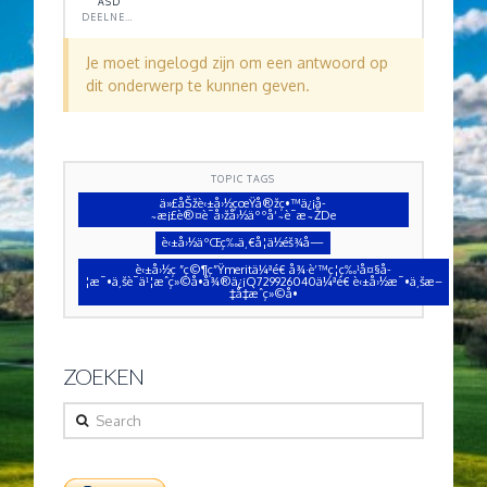
ASD
DEELNEMER
Je moet ingelogd zijn om een antwoord op
dit onderwerp te kunnen geven.
TOPIC TAGS
ä»£åŠžè‹±å›½çœŸå®žç•™ä¿¡å­
˜æ¡£è®¤è¯å›žå›½äººå‘˜è¯æ˜ŽDe
è‹±å›½äºŒç­‰ä¸€å­¦ä½éš¾å—
è‹±å›½ç ”ç©¶ç”Ÿmeritä¼ªé€ å¾·è’™ç¦ç‰¹å¤§å­
¦æ¯•ä¸šè¯ä¹¦æˆç»©å•å¾®ä¿¡Q729926040ä¼ªé€ è‹±å›½æ¯•ä¸šæ–
‡å‡­æˆç»©å•
ZOEKEN
Search