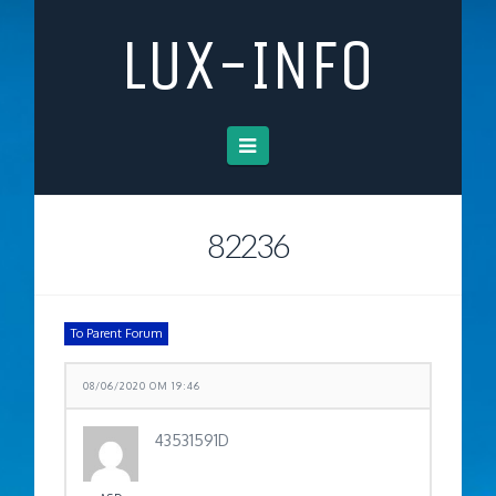
LUX-INFO
Navigation
82236
To Parent Forum
08/06/2020 OM 19:46
43531591D