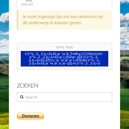
ASD
DEELNEMER
Je moet ingelogd zijn om een antwoord op
dit onderwerp te kunnen geven.
TOPIC TAGS
è´­ä¹°é›…å…¸å·žç«‹å¤§å­¦æ¯•ä¸šè¯å¾®ä¿¡Q729926040è´­
ä¹°é›…å…¸å·žç«‹å¤§å­¦æˆç»©å•æ–‡å‡­+è´­ä¹°é›…å…
¸å·žç«‹å¤§å­¦åŽŸç‰ˆæ¯•ä¸šè¯æˆç»©å•@è´­ä¹°é›…å…
¸å·žç«‹å¤§å­¦æ¯•ä¸šè¯ä¹¦æ–‡å‡­+è´­ä¹°é›…å…¸å·žç«‹å
ZOEKEN
Search