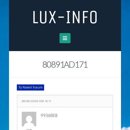
LUX-INFO
Navigation
80891AD171
To Parent Forum
08/06/2020 OM 16:11
9936BE8