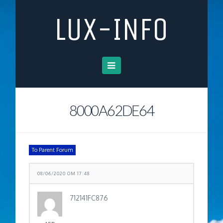
LUX-INFO
Navigation
8000A62DE64
To Parent Forum
08/06/2020 OM 17:48
712141FC876