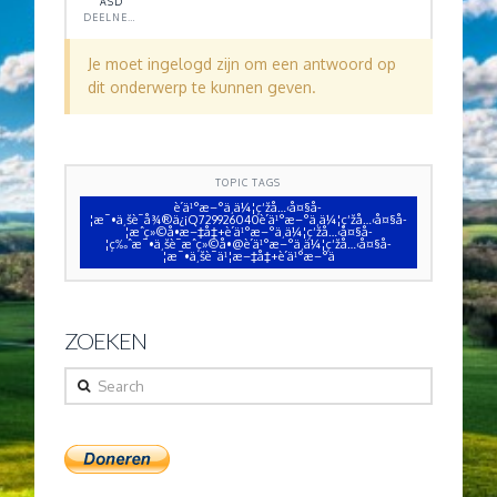
ASD
DEELNEMER
Je moet ingelogd zijn om een antwoord op
dit onderwerp te kunnen geven.
TOPIC TAGS
è´­ä¹°æ–°ä¸ä¼¦ç‘žå…‹å¤§å­
¦æ¯•ä¸šè¯å¾®ä¿¡Q729926040è´­ä¹°æ–°ä¸ä¼¦ç‘žå…‹å¤§å­
¦æˆç»©å•æ–‡å‡­+è´­ä¹°æ–°ä¸ä¼¦ç‘žå…‹å¤§å­
¦ç‰ˆæ¯•ä¸šè¯æˆç»©å•@è´­ä¹°æ–°ä¸ä¼¦ç‘žå…‹å¤§å­
¦æ¯•ä¸šè¯ä¹¦æ–‡å‡­+è´­ä¹°æ–°ä
ZOEKEN
Search