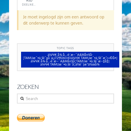
ASD
DEELNEMER
Je moet ingelogd zijn om een antwoord op
dit onderwerp te kunnen geven.
TOPIC TAGS
ä¼ªé€ å¾·å…‹è¨æ–¯A&Må¤§å­
¦TAMUæ¯•ä¸šè¯qå¨ä¿¡729926040ä¼ªé€ TAMUæ¯•ä¸šè¯æˆç»©å•|
ä¼ªé€ å¾·å…‹è¨æ–¯A&Må¤§å­¦TAMUæ¯•ä¸šè¯æ–‡å‡­|
ä¼ªé€ TAMUæ¯•ä¸šè¯å­¦ä½è¯|æ“ä½œå¾·
ZOEKEN
Search