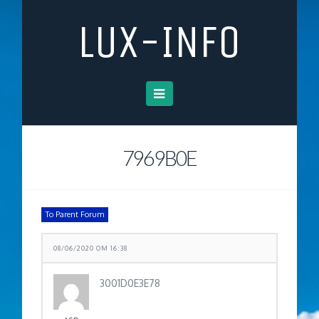
LUX-INFO
Navigation
7969B0E
To Parent Forum
08/06/2020 OM 16:38
3001D0E3E78