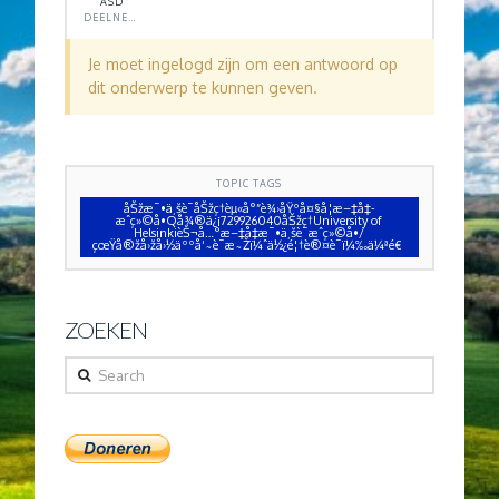
ASD
DEELNEMER
Je moet ingelogd zijn om een antwoord op
dit onderwerp te kunnen geven.
TOPIC TAGS
åŠžæ¯•ä¸šè¯åŠžç†èµ«å°”è¾›åŸºå¤§å­¦æ–‡å‡­
æˆç»©å•Qå¾®ä¿¡729926040åŠžç†University of
HelsinkièŠ¬å…°æ–‡å‡­æ¯•ä¸šè¯æˆç»©å•/
çœŸå®žå›žå›½äººå‘˜è¯æ˜Žï¼ˆä½¿é¦†è®¤è¯ï¼‰ä¼ªé€
ZOEKEN
Search