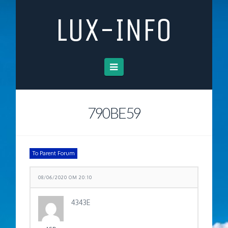
LUX-INFO
Navigation
790BE59
To Parent Forum
08/06/2020 OM 20:10
4343E