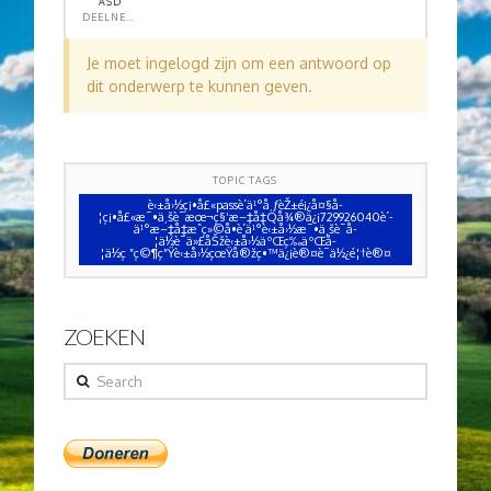
ASD
DEELNEMER
Je moet ingelogd zijn om een antwoord op
dit onderwerp te kunnen geven.
TOPIC TAGS
è‹±å›½ç¡•å£«passè´­ä¹°å¸ƒèŽ±é¡¿å¤§å­
¦ç¡•å£«æ¯•ä¸šè¯æœ¬ç§‘æ–‡å‡­Qå¾®ä¿¡729926040è´­
ä¹°æ–‡å‡­æˆç»©å•è´­ä¹°è‹±å›½æ¯•ä¸šè¯å­
¦ä½è¯ä»£åŠžè‹±å›½äºŒç­‰äºŒå­
¦ä½ç ”ç©¶ç”Ÿè‹±å›½çœŸå®žç•™ä¿¡è®¤è¯ä½¿é¦†è®¤
ZOEKEN
Search