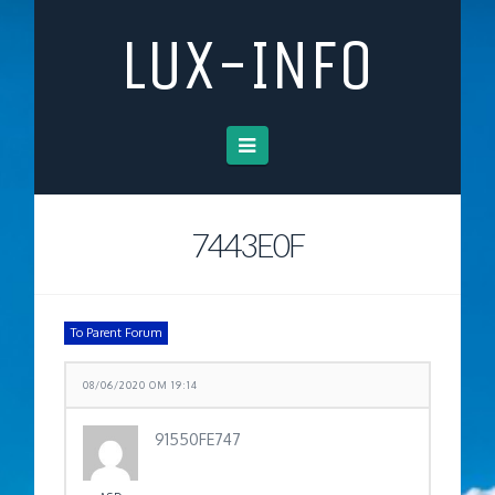
LUX-INFO
Navigation
7443E0F
To Parent Forum
08/06/2020 OM 19:14
91550FE747