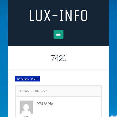
LUX-INFO
Navigation
7420
To Parent Forum
08/06/2020 OM 16:26
9742691A