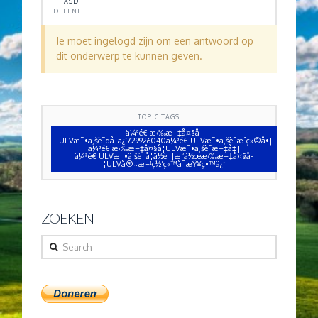
ASD
DEELNEMER
Je moet ingelogd zijn om een antwoord op
dit onderwerp te kunnen geven.
TOPIC TAGS
ä¼ªé€ æ‹‰æ–‡å¤§å­
¦ULVæ¯•ä¸šè¯qå¨ä¿¡729926040ä¼ªé€ ULVæ¯•ä¸šè¯æˆç»©å•|
ä¼ªé€ æ‹‰æ–‡å¤§å­¦ULVæ¯•ä¸šè¯æ–‡å‡­|
ä¼ªé€ ULVæ¯•ä¸šè¯å­¦ä½è¯|æ“ä½œæ‹‰æ–‡å¤§å­
¦ULVå®˜æ–¹ç½‘ç«™å¯æŸ¥ç•™ä¿¡
ZOEKEN
Search