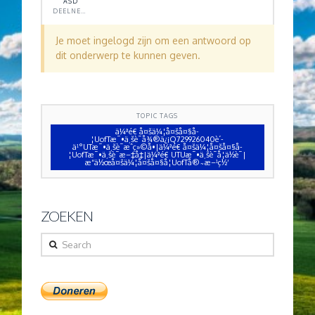
ASD
DEELNEMER
Je moet ingelogd zijn om een antwoord op
dit onderwerp te kunnen geven.
TOPIC TAGS
ä¼ªé€ å¤šä¼¦å¤šå¤§å­
¦UofTæ¯•ä¸šè¯å¾®ä¿¡Q729926040è´­
ä¹°UTæ¯•ä¸šè¯æˆç»©å•|ä¼ªé€ å¤šä¼¦å¤šå¤§å­
¦UofTæ¯•ä¸šè¯æ–‡å‡­|ä¼ªé€ UTUæ¯•ä¸šè¯å­¦ä½è¯|
æ“ä½œå¤šä¼¦å¤šå¤§å­¦UofTå®˜æ–¹ç½‘
ZOEKEN
Search