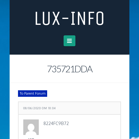
LUX-INFO
Navigation
735721DDA
To Parent Forum
08/06/2020 OM 18:04
8224FC9B72