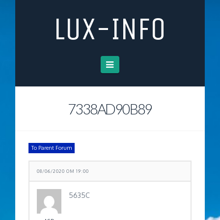
LUX-INFO
Navigation
7338AD90B89
To Parent Forum
08/06/2020 OM 19:00
5635C