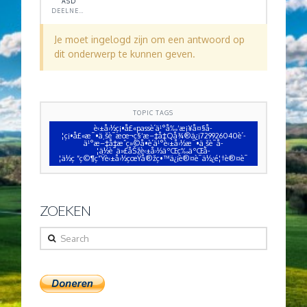
ASD
DEELNEMER
Je moet ingelogd zijn om een antwoord op
dit onderwerp te kunnen geven.
TOPIC TAGS
è‹±å›½ç¡•å£«passè´­ä¹°å‰‘æ¡¥å¤§å­
¦ç¡•å£«æ¯•ä¸šè¯æœ¬ç§‘æ–‡å‡­Qå¾®ä¿¡729926040è´­
ä¹°æ–‡å‡­æˆç»©å•è´­ä¹°è‹±å›½æ¯•ä¸šè¯å­
¦ä½è¯ä»£åŠžè‹±å›½äºŒç­‰äºŒå­
¦ä½ç ”ç©¶ç”Ÿè‹±å›½çœŸå®žç•™ä¿¡è®¤è¯ä½¿é¦†è®¤è¯
ZOEKEN
Search