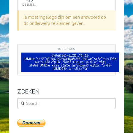
ASD
DEELNEMER
Je moet ingelogd zijn om een antwoord op
dit onderwerp te kunnen geven.
TOPIC TAGS
ä¼ªé€ é©¬é‡Œå…°å¤§å­
¦UMDæ¯•ä¸šè¯qå¨ä¿¡729926040ä¼ªé€ UMDæ¯•ä¸šè¯æˆç»©å•|
ä¼ªé€ é©¬é‡Œå…°å¤§å­¦UMDæ¯•ä¸šè¯æ–‡å‡­|
ä¼ªé€ UMDæ¯•ä¸šè¯å­¦ä½è¯|æ“ä½œé©¬é‡Œå…°å¤§å­
¦UMDå®˜æ–¹ç½‘ç«™å¯
ZOEKEN
Search