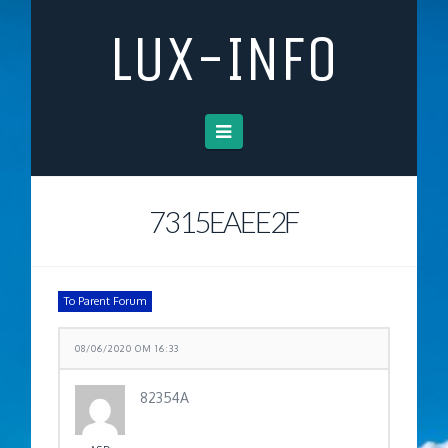
LUX-INFO
Navigation
7315EAEE2F
To Parent Forum
08/06/2020 OM 16:33
82354A