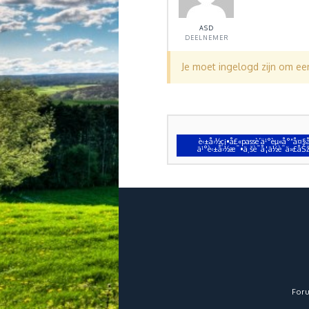
ASD
DEELNEMER
Je moet ingelogd zijn om e
è‹±å›½ç¡•å£«passè´­ä¹°èµ«å°”å¤
ä¹°è‹±å›½æ¯•ä¸šè¯å­¦ä½è¯ä»
For