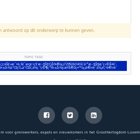
en antwoord op dit onderwerp te kunnen geven.
TOPIC TAGS
§å­¦ç¡•å£«æ¯•ä¸šè¯æœ¬ç§‘æ–‡å‡­Qå¾®ä¿¡729926040è´­ä¹°æ–‡å‡­æˆç»©å•è´­
£åŠžè‹±å›½äºŒç­‰äºŒå­¦ä½ç ”ç©¶ç”Ÿè‹±å›½çœŸå®žç•™ä¿¡è®¤è¯ä½¿é¦†è®¤è¯
um voor grenswerkers, expats en nieuwkomers in het Groothertogdom Luxem