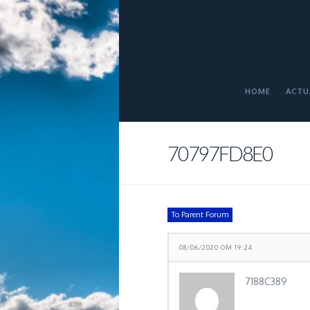
HOME
ACTU
70797FD8E0
To Parent Forum
08/06/2020 OM 19:24
7188C389