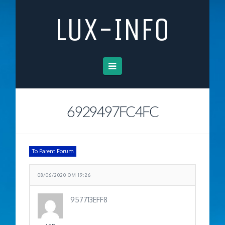
LUX-INFO
Navigation
6929497FC4FC
To Parent Forum
08/06/2020 OM 19:26
957713EFF8