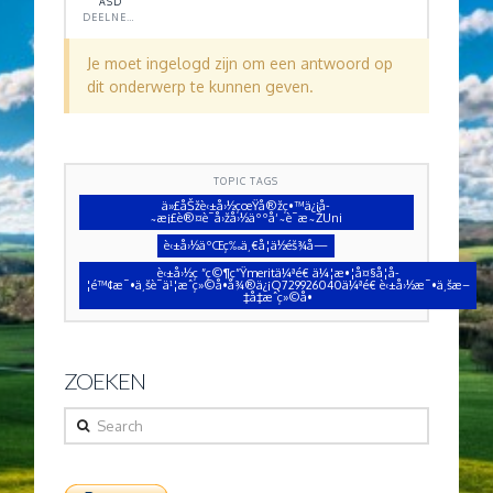
ASD
DEELNEMER
Je moet ingelogd zijn om een antwoord op
dit onderwerp te kunnen geven.
TOPIC TAGS
ä»£åŠžè‹±å›½çœŸå®žç•™ä¿¡å­
˜æ¡£è®¤è¯å›žå›½äººå‘˜è¯æ˜ŽUni
è‹±å›½äºŒç­‰ä¸€å­¦ä½éš¾å—
è‹±å›½ç ”ç©¶ç”Ÿmeritä¼ªé€ ä¼¦æ•¦å¤§å­¦å­
¦é™¢æ¯•ä¸šè¯ä¹¦æˆç»©å•å¾®ä¿¡Q729926040ä¼ªé€ è‹±å›½æ¯•ä¸šæ–
‡å‡­æˆç»©å•
ZOEKEN
Search