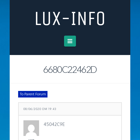
LUX-INFO
Navigation
6680C22462D
To Parent Forum
08/06/2020 OM 19:43
45042C9E