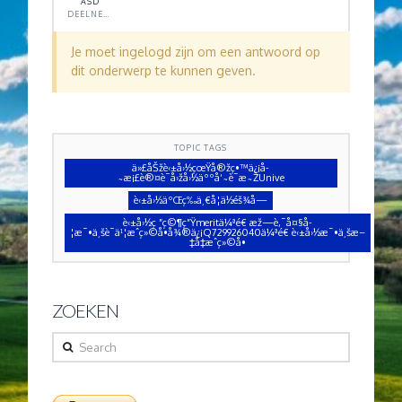
ASD
DEELNEMER
Je moet ingelogd zijn om een antwoord op
dit onderwerp te kunnen geven.
TOPIC TAGS
ä»£åŠžè‹±å›½çœŸå®žç•™ä¿¡å­
˜æ¡£è®¤è¯å›žå›½äººå‘˜è¯æ˜ŽUnive
è‹±å›½äºŒç­‰ä¸€å­¦ä½éš¾å—
è‹±å›½ç ”ç©¶ç”Ÿmeritä¼ªé€ æž—è‚¯å¤§å­
¦æ¯•ä¸šè¯ä¹¦æˆç»©å•å¾®ä¿¡Q729926040ä¼ªé€ è‹±å›½æ¯•ä¸šæ–
‡å‡­æˆç»©å•
ZOEKEN
Search