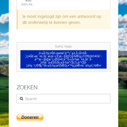
ASD
DEELNEMER
Je moet ingelogd zijn om een antwoord op
dit onderwerp te kunnen geven.
TOPIC TAGS
è‹±å›½ç¡•å£«passè´­ä¹°çˆ±ä¸å ¡å¤§å­
¦ç¡•å£«æ¯•ä¸šè¯æœ¬ç§‘æ–‡å‡­Qå¾®ä¿¡729926040è´­
ä¹°æ–‡å‡­æˆç»©å•è´­ä¹°è‹±å›½æ¯•ä¸šè¯å­
¦ä½è¯ä»£åŠžè‹±å›½äºŒç­‰äºŒå­
¦ä½ç ”ç©¶ç”Ÿè‹±å›½çœŸå®žç•™ä¿¡è®¤è¯ä½¿é¦†è®¤
ZOEKEN
Search