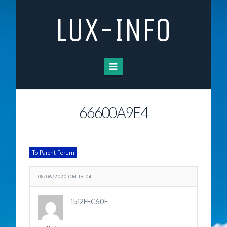
LUX-INFO
Navigation
66600A9E4
To Parent Forum
08/06/2020 OM 19:04
1512EEC60E