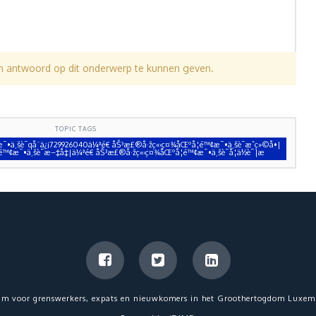
en antwoord op dit onderwerp te kunnen geven.
TOPIC TAGS
•ä¸šè¯qå¨ä¿¡729926040ä¼ªé€ åŠ³æ£®å·žç«‹ç¤¾åŒºå­¦é™¢æ¯•ä¸šè¯æˆç»©å•|
™¢æ¯•ä¸šè¯æ–‡å‡­|ä¼ªé€ åŠ³æ£®å·žç«‹ç¤¾åŒºå­¦é™¢æ¯•ä¸šè¯å­¦ä½è¯|æ
um voor grenswerkers, expats en nieuwkomers in het Groothertogdom Luxem