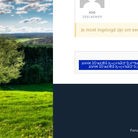
ASD
DEELNEMER
Je moet ingelogd zijn om e
ä¼ªé€ åŠ³æ£®å·žç«‹ç¤¾åŒºå­¦é™¢æ¯
ä¼ªé€ åŠ³æ£®å·žç«‹ç¤¾åŒºå­¦é
For