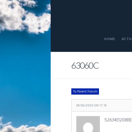
HOME
ACTU
63060C
To Parent Forum
08/06/2020 OM 17:18
52634E1208BE