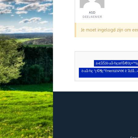
ASD
DEELNEMER
Je moet ingelogd zijn om e
ä»£åŠžè‹±å›½çœŸå®žç•™ä¿¡
è‹±å›½ç ”ç©¶ç”Ÿmeritä¼ªé€ è¨å¡žå
For