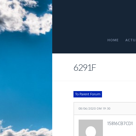
HOME
ACTU
6291F
To Parent Forum
08/06/2020 OM 19:30
15816CB7CD1