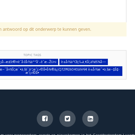
en antwoord op dit onderwerp te kunnen geven.
TOPIC TAGS
å­˜æ¡£è®¤è¯å›žå›½äººå‘˜è¯æ˜ŽUni
è‹±å›½äºŒç­‰ä¸€å­¦ä½éš¾å—
…‹æ–¯å¤§å­¦æ¯•ä¸šè¯ä¹¦æˆç»©å•å¾®ä¿¡Q729926040ä¼ªé€ è‹±å›½æ¯•ä¸šæ–‡å‡­
æˆç»©å•
um voor grenswerkers, expats en nieuwkomers in het Groothertogdom Luxem