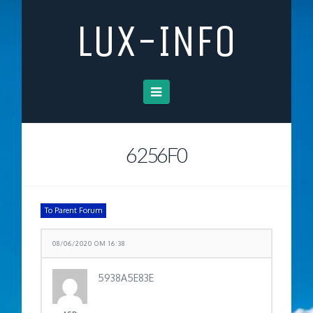
LUX-INFO
Navigation
6256F0
To Parent Forum
08/06/2020 OM 16:38
5938A5E83E