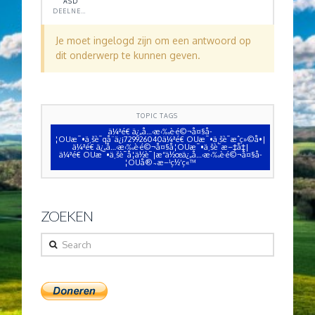
ASD
DEELNEMER
Je moet ingelogd zijn om een antwoord op
dit onderwerp te kunnen geven.
TOPIC TAGS
ä¼ªé€ ä¿„å…‹æ‹‰è·é©¬å¤§å­
¦OUæ¯•ä¸šè¯qå¨ä¿¡729926040ä¼ªé€ OUæ¯•ä¸šè¯æˆç»©å•|
ä¼ªé€ ä¿„å…‹æ‹‰è·é©¬å¤§å­¦OUæ¯•ä¸šè¯æ–‡å‡­|
ä¼ªé€ OUæ¯•ä¸šè¯å­¦ä½è¯|æ“ä½œä¿„å…‹æ‹‰è·é©¬å¤§å­
¦OUå®˜æ–¹ç½‘ç«™
ZOEKEN
Search