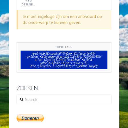
ASD
DEELNEMER
Je moet ingelogd zijn om een antwoord op
dit onderwerp te kunnen geven.
TOPIC TAGS
è‹±å›½ç¡•å£«passè´­ä¹°ä¼¦æ•¦è‰ºæœ¯å¤§å­
¦ç¡•å£«æ¯•ä¸šè¯æœ¬ç§‘æ–‡å‡­Qå¾®ä¿¡729926040è´­
ä¹°æ–‡å‡­æˆç»©å•è´­ä¹°è‹±å›½æ¯•ä¸šè¯å­
¦ä½è¯ä»£åŠžè‹±å›½äºŒç­‰äºŒå­
¦ä½ç ”ç©¶ç”Ÿè‹±å›½çœŸå®žç•™ä¿¡è®¤è¯ä½¿é¦†
ZOEKEN
Search