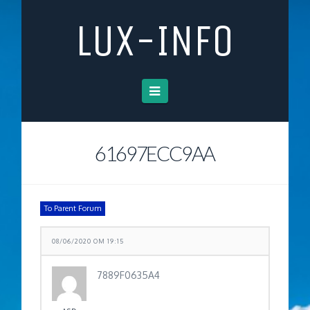
LUX-INFO
Navigation
61697ECC9AA
To Parent Forum
08/06/2020 OM 19:15
7889F0635A4