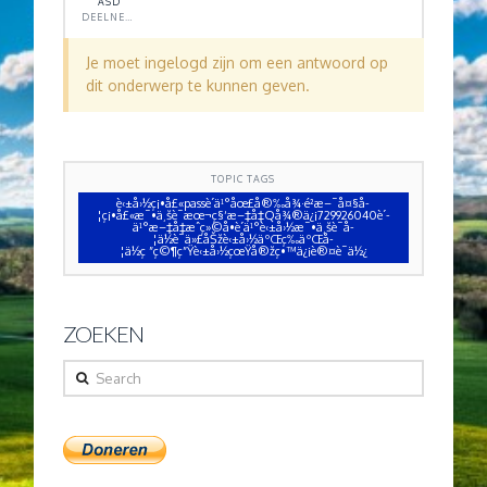
ASD
DEELNEMER
Je moet ingelogd zijn om een antwoord op
dit onderwerp te kunnen geven.
TOPIC TAGS
è‹±å›½ç¡•å£«passè´­ä¹°åœ£å®‰å¾·é²æ–¯å¤§å­
¦ç¡•å£«æ¯•ä¸šè¯æœ¬ç§‘æ–‡å‡­Qå¾®ä¿¡729926040è´­
ä¹°æ–‡å‡­æˆç»©å•è´­ä¹°è‹±å›½æ¯•ä¸šè¯å­
¦ä½è¯ä»£åŠžè‹±å›½äºŒç­‰äºŒå­
¦ä½ç ”ç©¶ç”Ÿè‹±å›½çœŸå®žç•™ä¿¡è®¤è¯ä½¿
ZOEKEN
Search