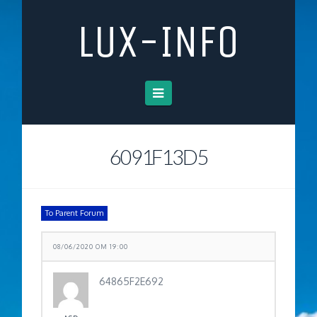
LUX-INFO
Navigation
6091F13D5
To Parent Forum
08/06/2020 OM 19:00
64865F2E692