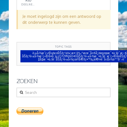
ASD
DEELNEMER
Je moet ingelogd zijn om een antwoord op
dit onderwerp te kunnen geven.
TOPIC TAGS
è‹±å›½æˆç»©abcdåŠžç†ä¼¦æ•¦è‰ºæœ¯å¤§å­¦degreeæ¯•ä¸šè¯æ–‡
åŠžç†è‹±å›½æˆç»©å•å¨ä¿¡Q729926040åŠžç†è‹±å›½æ¯•ä¸šè¯æˆç»©å•åŠžç
‡å‡­æ¯•ä¸šè¯åŠžç†è‹±å›½çœŸå®žç•™ä¿¡è®¤è¯å›žå›½äººå‘˜è¯
ZOEKEN
Search