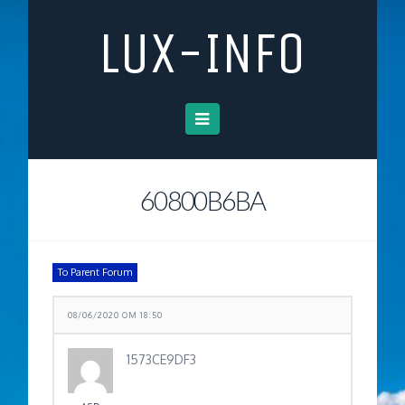
LUX-INFO
Navigation
60800B6BA
To Parent Forum
08/06/2020 OM 18:50
1573CE9DF3