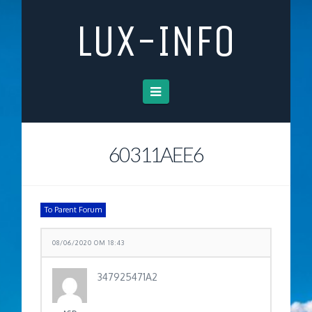
LUX-INFO
Navigation
60311AEE6
To Parent Forum
08/06/2020 OM 18:43
347925471A2