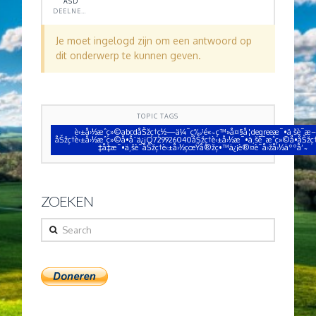
ASD
DEELNEMER
Je moet ingelogd zijn om een antwoord op
dit onderwerp te kunnen geven.
TOPIC TAGS
è‹±å›½æˆç»©abcdåŠžç†ç½—ä¼¯ç‰¹é«˜ç™»å¤§å­¦degreeæ¯•ä¸šè¯æ–
åŠžç†è‹±å›½æˆç»©å•å¨ä¿¡Q729926040åŠžç†è‹±å›½æ¯•ä¸šè¯æˆç»©å•åŠžç
‡å‡­æ¯•ä¸šè¯åŠžç†è‹±å›½çœŸå®žç•™ä¿¡è®¤è¯å›žå›½äººå‘˜
ZOEKEN
Search