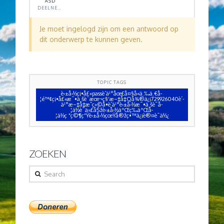
ASD
DEELNEMER
Je moet ingelogd zijn om een antwoord op
dit onderwerp te kunnen geven.
TOPIC TAGS
è‹±å›½ç¡•å£«passè´­ä¹°åœ£å¤§å«ä¸‰ä¸€å­
¦é™¢ç¡•å£«æ¯•ä¸šè¯æœ¬ç§‘æ–‡å‡­Qå¾®ä¿¡729926040è´­
ä¹°æ–‡å‡­æˆç»©å•è´­ä¹°è‹±å›½æ¯•ä¸šè¯å­
¦ä½è¯ä»£åŠžè‹±å›½äºŒç­‰äºŒå­
¦ä½ç ”ç©¶ç”Ÿè‹±å›½çœŸå®žç•™ä¿¡è®¤è¯ä½¿
ZOEKEN
Search