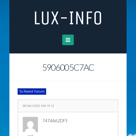
LUX-INFO
Navigation
5906005C7AC
To Parent Forum
08/06/2020 OM 19:12
7474A62DF3