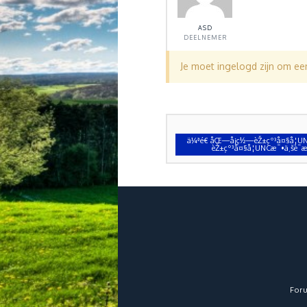
ASD
DEELNEMER
Je moet ingelogd zijn om e
ä¼ªé€ åŒ—å¡ç½—èŽ±çº³å¤§å­¦UNC
èŽ±çº³å¤§å­¦UNCæ¯•ä¸šè¯
For