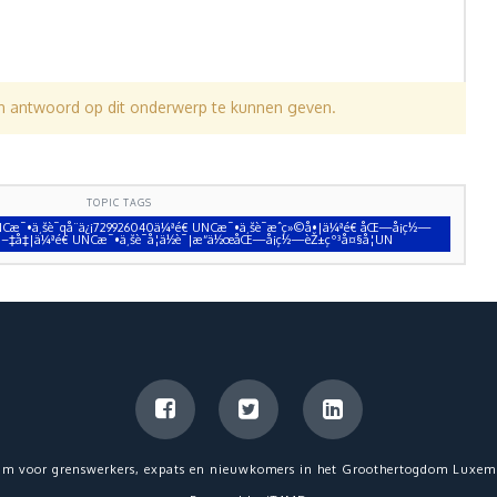
en antwoord op dit onderwerp te kunnen geven.
TOPIC TAGS
æ¯•ä¸šè¯qå¨ä¿¡729926040ä¼ªé€ UNCæ¯•ä¸šè¯æˆç»©å•|ä¼ªé€ åŒ—å¡ç½—
æ–‡å‡­|ä¼ªé€ UNCæ¯•ä¸šè¯å­¦ä½è¯|æ“ä½œåŒ—å¡ç½—èŽ±çº³å¤§å­¦UN
um voor grenswerkers, expats en nieuwkomers in het Groothertogdom Luxem