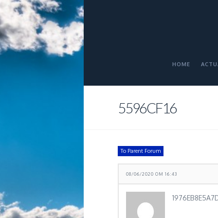
HOME
ACTU
5596CF16
To Parent Forum
08/06/2020 OM 16:43
1976EB8E5A7