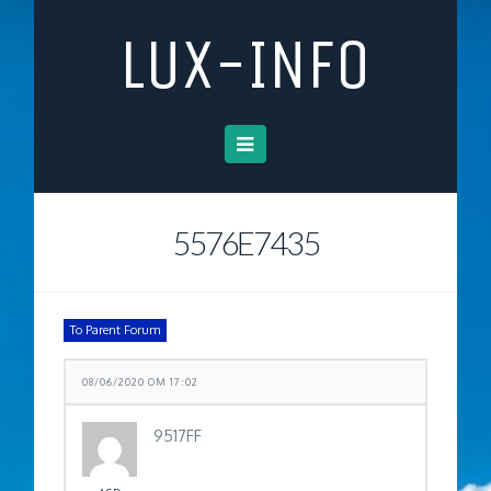
LUX-INFO
Navigation
5576E7435
To Parent Forum
08/06/2020 OM 17:02
9517FF