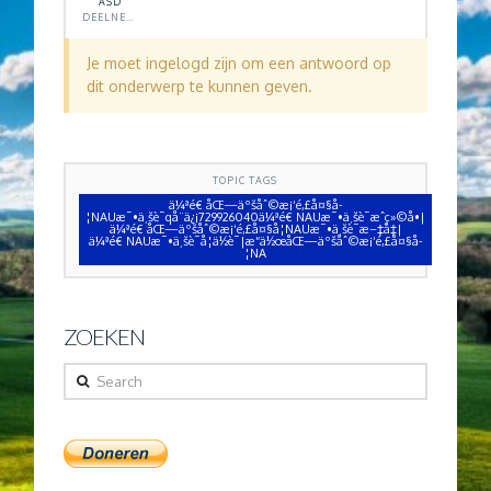
ASD
DEELNEMER
Je moet ingelogd zijn om een antwoord op
dit onderwerp te kunnen geven.
TOPIC TAGS
ä¼ªé€ åŒ—äºšåˆ©æ¡‘é‚£å¤§å­
¦NAUæ¯•ä¸šè¯qå¨ä¿¡729926040ä¼ªé€ NAUæ¯•ä¸šè¯æˆç»©å•|
ä¼ªé€ åŒ—äºšåˆ©æ¡‘é‚£å¤§å­¦NAUæ¯•ä¸šè¯æ–‡å‡­|
ä¼ªé€ NAUæ¯•ä¸šè¯å­¦ä½è¯|æ“ä½œåŒ—äºšåˆ©æ¡‘é‚£å¤§å­
¦NA
ZOEKEN
Search