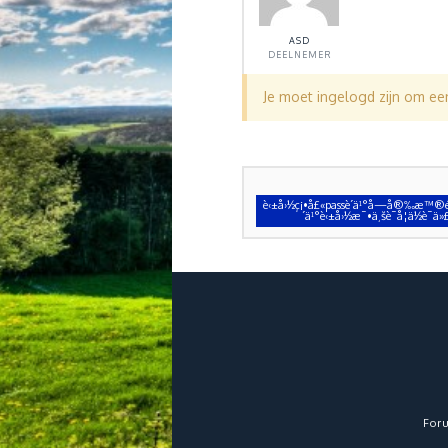
ASD
DEELNEMER
Je moet ingelogd zijn om e
è‹±å›½ç¡•å£«passè´­ä¹°å—å®‰æ™®é¡
´­ä¹°è‹±å›½æ¯•ä¸šè¯å­¦ä½è
For