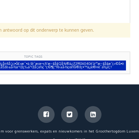
en antwoord op dit onderwerp te kunnen geven.
TOPIC TAGS
¿å¤§å­¦ç¡•å£«æ¯•ä¸šè¯æœ¬ç§‘æ–‡å‡­Qå¾®ä¿¡729926040è´­ä¹°æ–‡å‡­æˆç»©å•è
¯ä»£åŠžè‹±å›½äºŒç­‰äºŒå­¦ä½ç ”ç©¶ç”Ÿè‹±å›½çœŸå®žç•™ä¿¡è®¤è¯ä½¿é¦†
um voor grenswerkers, expats en nieuwkomers in het Groothertogdom Luxem