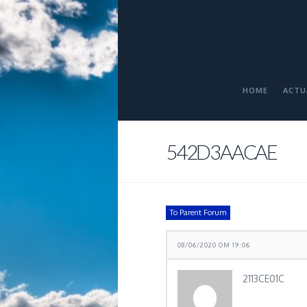
HOME
ACTU
542D3AACAE
To Parent Forum
08/06/2020 OM 19:06
2113CE01C