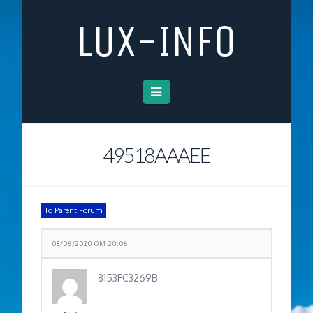
LUX-INFO
Navigation
49518AAAEE
To Parent Forum
08/06/2020 OM 20:06
8153FC3269B