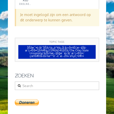
ASD
DEELNEMER
Je moet ingelogd zijn om een antwoord op
dit onderwerp te kunnen geven.
TOPIC TAGS
åŠžæ¯•ä¸šè¯åŠžç†ä¿„äº¥ä¿„å·žç«‹å¤§å­¦æ–‡å‡­
æˆç»©å•Qå¾®ä¿¡729926040åŠžç†The Ohio State
Universityç¾Žå›½æ–‡å‡­æ¯•ä¸šè¯æˆç»©å•/
çœŸå®žå›žå›½äººå‘˜è¯æ˜Žï¼ˆä½¿é¦†è®¤
ZOEKEN
Search