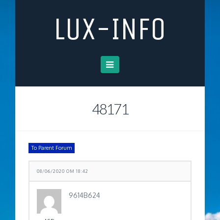
LUX-INFO
Navigation
48171
To Parent Forum
08/06/2020 OM 18:42
9614B624