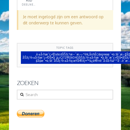
ASD
DEELNEMER
Je moet ingelogd zijn om een antwoord op
dit onderwerp te kunnen geven.
TOPIC TAGS
è‹±å›½æˆç»©abcdåŠžç†æ–¯æ—ºè¥¿å¤§å­¦degreeæ¯•ä¸šè¯æ–‡å‡
åŠžç†è‹±å›½æˆç»©å•å¨ä¿¡Q729926040åŠžç†è‹±å›½æ¯•ä¸šè¯æˆç»©å•åŠžç
‡å‡­æ¯•ä¸šè¯åŠžç†è‹±å›½çœŸå®žç•™ä¿¡è®¤è¯å›žå›½äººå‘˜è¯æ
ZOEKEN
Search