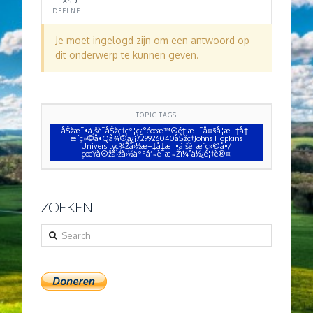
ASD
DEELNEMER
Je moet ingelogd zijn om een antwoord op
dit onderwerp te kunnen geven.
TOPIC TAGS
åŠžæ¯•ä¸šè¯åŠžç†çº¦ç¿°éœæ™®é‡‘æ–¯å¤§å­¦æ–‡å‡­
æˆç»©å•Qå¾®ä¿¡729926040åŠžç†Johns Hopkins
Universityç¾Žå›½æ–‡å‡­æ¯•ä¸šè¯æˆç»©å•/
çœŸå®žå›žå›½äººå‘˜è¯æ˜Žï¼ˆä½¿é¦†è®¤
ZOEKEN
Search