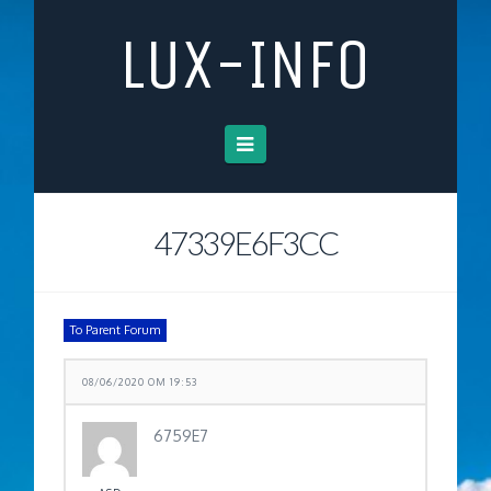
LUX-INFO
Navigation
47339E6F3CC
To Parent Forum
08/06/2020 OM 19:53
6759E7