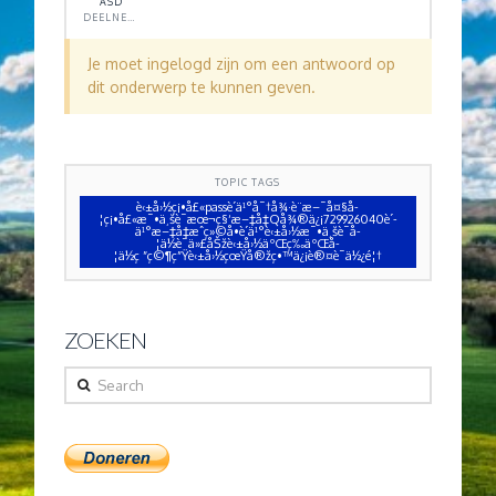
ASD
DEELNEMER
Je moet ingelogd zijn om een antwoord op
dit onderwerp te kunnen geven.
TOPIC TAGS
è‹±å›½ç¡•å£«passè´­ä¹°å¯†å¾·è¨æ–¯å¤§å­
¦ç¡•å£«æ¯•ä¸šè¯æœ¬ç§‘æ–‡å‡­Qå¾®ä¿¡729926040è´­
ä¹°æ–‡å‡­æˆç»©å•è´­ä¹°è‹±å›½æ¯•ä¸šè¯å­
¦ä½è¯ä»£åŠžè‹±å›½äºŒç­‰äºŒå­
¦ä½ç ”ç©¶ç”Ÿè‹±å›½çœŸå®žç•™ä¿¡è®¤è¯ä½¿é¦†
ZOEKEN
Search