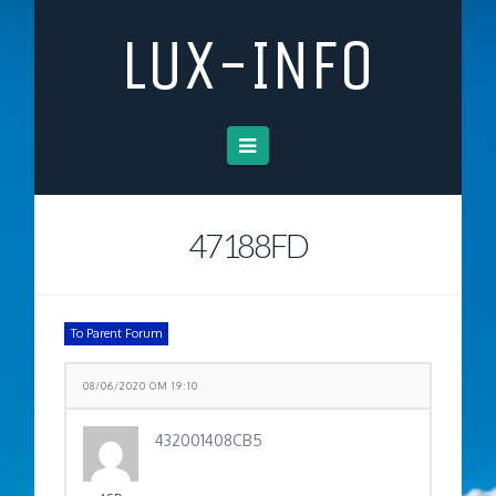
LUX-INFO
Navigation
47188FD
To Parent Forum
08/06/2020 OM 19:10
432001408CB5