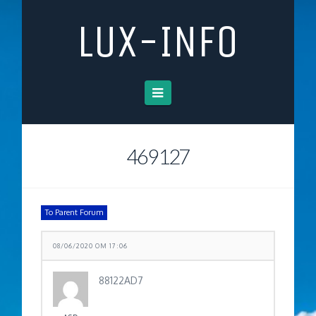
LUX-INFO
Navigation
469127
To Parent Forum
08/06/2020 OM 17:06
88122AD7