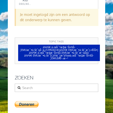
ASD
DEELNEMER
Je moet ingelogd zijn om een antwoord op
dit onderwerp te kunnen geven.
TOPIC TAGS
ä¼ªé€ ä¸œå¯†æ­‡æ ¹å¤§å­
¦EMUæ¯•ä¸šè¯qå¨ä¿¡729926040ä¼ªé€ EMUæ¯•ä¸šè¯æˆç»©å•|
ä¼ªé€ ä¸œå¯†æ­‡æ ¹å¤§å­¦EMUæ¯•ä¸šè¯æ–‡å‡­|
ä¼ªé€ EMUæ¯•ä¸šè¯å­¦ä½è¯|æ“ä½œä¸œå¯†æ­‡æ ¹å¤§å­
¦EMUå®˜æ–¹
ZOEKEN
Search