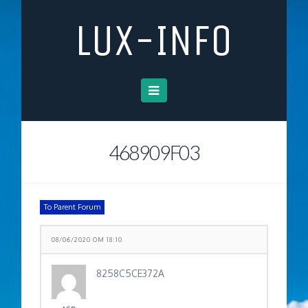
LUX-INFO
Navigation
468909F03
To Parent Forum
08/06/2020 OM 18:10
8258C5CE372A