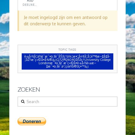
ASD
DEELNEMER
Je moet ingelogd zijn om een antwoord op
dit onderwerp te kunnen geven.
TOPIC TAGS
è‹±å›½å­¦ä½è¯æ¯•ä¸šè¯åŠžç†ä¼¦æ•¦å¤§å­¦å­¦é™¢æ–‡å‡­å­
¦åŽ†æˆç»©å•å¾®ä¿¡Q729926040åŠžç†University College
Londonæ¯•ä¸šè¯æˆç»©å•è‹±å›½è‹±æ–
‡æ¯•ä¸šè¯ä¹¦çœŸå®žç•™ä¿¡
ZOEKEN
Search