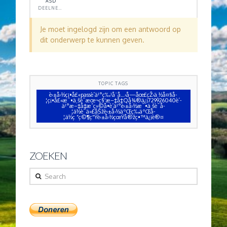
ASD
DEELNEMER
Je moet ingelogd zijn om een antwoord op
dit onderwerp te kunnen geven.
TOPIC TAGS
è‹±å›½ç¡•å£«passè´­ä¹°ç‰¹å¨å…‹å—åœ£çŽ›ä¸½å¤§å­
¦ç¡•å£«æ¯•ä¸šè¯æœ¬ç§‘æ–‡å‡­Qå¾®ä¿¡729926040è´­
ä¹°æ–‡å‡­æˆç»©å•è´­ä¹°è‹±å›½æ¯•ä¸šè¯å­
¦ä½è¯ä»£åŠžè‹±å›½äºŒç­‰äºŒå­
¦ä½ç ”ç©¶ç”Ÿè‹±å›½çœŸå®žç•™ä¿¡è®¤
ZOEKEN
Search