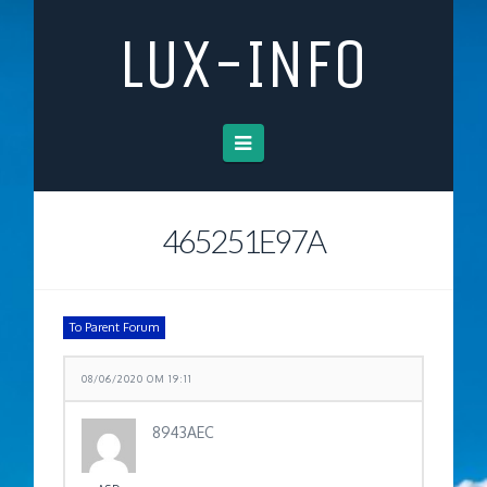
LUX-INFO
Navigation
465251E97A
To Parent Forum
08/06/2020 OM 19:11
8943AEC