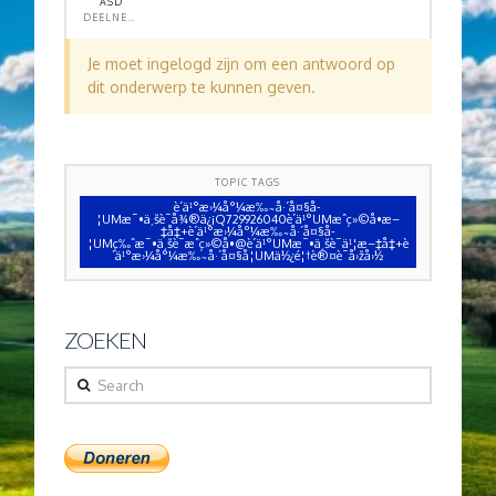
ASD
DEELNEMER
Je moet ingelogd zijn om een antwoord op
dit onderwerp te kunnen geven.
TOPIC TAGS
è´­ä¹°æ›¼å°¼æ‰˜å·´å¤§å­
¦UMæ¯•ä¸šè¯å¾®ä¿¡Q729926040è´­ä¹°UMæˆç»©å•æ–
‡å‡­+è´­ä¹°æ›¼å°¼æ‰˜å·´å¤§å­
¦UMç‰ˆæ¯•ä¸šè¯æˆç»©å•@è´­ä¹°UMæ¯•ä¸šè¯ä¹¦æ–‡å‡­+è
´­ä¹°æ›¼å°¼æ‰˜å·´å¤§å­¦UMä½¿é¦†è®¤è¯å›žå›½
ZOEKEN
Search