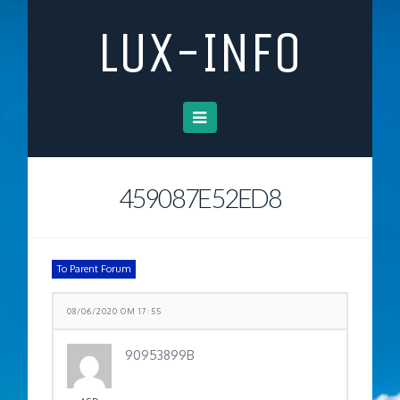
LUX-INFO
Navigation
459087E52ED8
To Parent Forum
08/06/2020 OM 17:55
90953899B