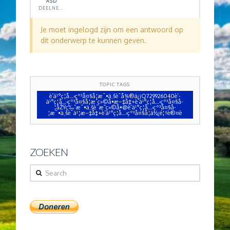
ASD
DEELNEMER
Je moet ingelogd zijn om een antwoord op
dit onderwerp te kunnen geven.
TOPIC TAGS
è´­ä¹°ç¦å…‹çº³å¤§å­¦æ¯•ä¸šè¯å¾®ä¿¡Q729926040è´­
ä¹°ç¦å…‹çº³å¤§å­¦æˆç»©å•æ–‡å‡­+è´­ä¹°ç¦å…‹çº³å¤§å­
¦åŽŸç‰ˆæ¯•ä¸šè¯æˆç»©å•@è´­ä¹°ç¦å…‹çº³å¤§å­
¦æ¯•ä¸šè¯ä¹¦æ–‡å‡­+è´­ä¹°ç¦å…‹çº³å¤§å­¦ä½¿é¦†è®¤è
ZOEKEN
Search