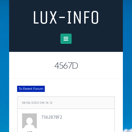
LUX-INFO
Navigation
4567D
To Parent Forum
08/06/2020 OM 16:12
7362878F2