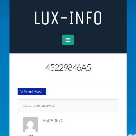
LUX-INFO
Navigation
45229846A5
To Parent Forum
08/06/2020 OM 19:52
55050E7C