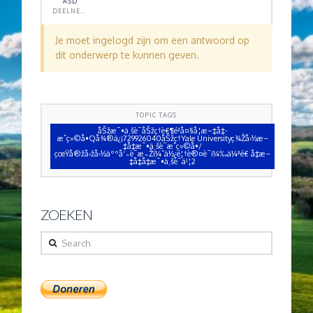
ASD
DEELNEMER
Je moet ingelogd zijn om een antwoord op
dit onderwerp te kunnen geven.
TOPIC TAGS
åŠžæ¯•ä¸šè¯åŠžç†è€¶é²å¤§å­¦æ–‡å‡­
æˆç»©å•Qå¾®ä¿¡729926040åŠžç†Yale Universityç¾Žå›½æ–
‡å‡­æ¯•ä¸šè¯æˆç»©å•/
çœŸå®žå›žå›½äººå‘˜è¯æ˜Žï¼ˆä½¿é¦†è®¤è¯ï¼‰ä¼ªé€ å‡æ–
‡å‡­å‡æ¯•ä¸šè¯ä¹¦2
ZOEKEN
Search