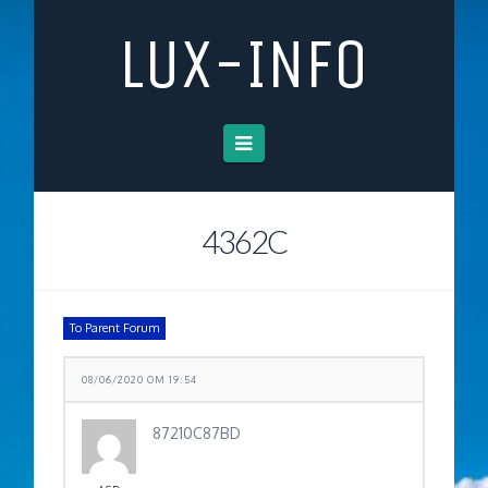
LUX-INFO
Navigation
4362C
To Parent Forum
08/06/2020 OM 19:54
87210C87BD