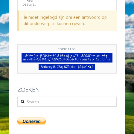
ASD
DEELNEMER
Je moet ingelogd zijn om een antwoord op
dit onderwerp te kunnen geven.
TOPIC TAGS
åŠžæ¯•ä¸šè¯åŠžç†åŠ å·žå¤§å­¦ä¼¯å…‹åˆ©åˆ†æ ¡æ–‡å‡­
æˆç»©å•Qå¾®ä¿¡729926040åŠžç†University of California
Berkeley (UCB)ç¾Žå›½æ–‡å‡­æ¯•ä¸š
ZOEKEN
Search