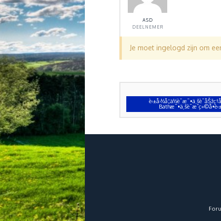
ASD
DEELNEMER
Je moet ingelogd zijn om e
è‹±å›½å­¦ä½è¯æ¯•ä¸šè¯åŠžç
Bathæ¯•ä¸šè¯æˆç»©å•
For