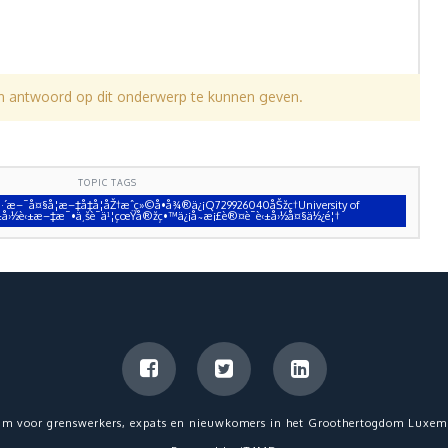
en antwoord op dit onderwerp te kunnen geven.
TOPIC TAGS
†å·´æ–¯å¤§å­¦æ–‡å‡­å­¦åŽ†æˆç»©å•å¾®ä¿¡Q729926040åŠžç†University of
è‹±å›½è‹±æ–‡æ¯•ä¸šè¯ä¹¦çœŸå®žç•™ä¿¡å­˜æ¡£è®¤è¯è‹±å›½å¤§ä½¿é¦†
um voor grenswerkers, expats en nieuwkomers in het Groothertogdom Luxem