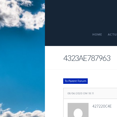
HOME
ACTU
4323AE787963
To Parent Forum
08/06/2020 OM 18:11
427220C4E