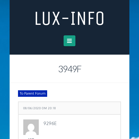
LUX-INFO
Navigation
3949F
To Parent Forum
08/06/2020 OM 20:18
9296E