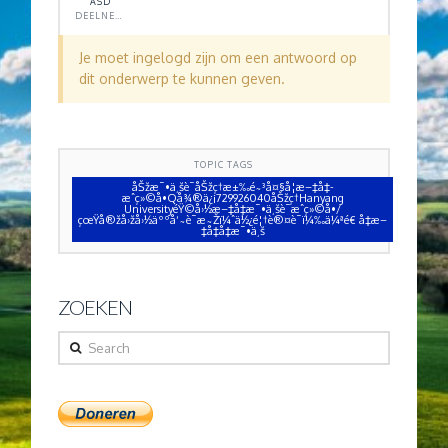
ASD
DEELNEMER
Je moet ingelogd zijn om een antwoord op
dit onderwerp te kunnen geven.
TOPIC TAGS
åŠžæ¯•ä¸šè¯åŠžç†æ±‰é˜³å¤§å­¦æ–‡å‡­
æˆç»©å•Qå¾®ä¿¡729926040åŠžç†Hanyang
UniversityéŸ©å›½æ–‡å‡­æ¯•ä¸šè¯æˆç»©å•/
çœŸå®žå›žå›½äººå‘˜è¯æ˜Žï¼ˆä½¿é¦†è®¤è¯ï¼‰ä¼ªé€ å‡æ–
‡å‡­å‡æ¯•ä¸š
ZOEKEN
Search