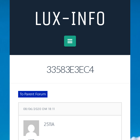
LUX-INFO
Navigation
33583E3EC4
To Parent Forum
08/06/2020 OM 18:11
2511A