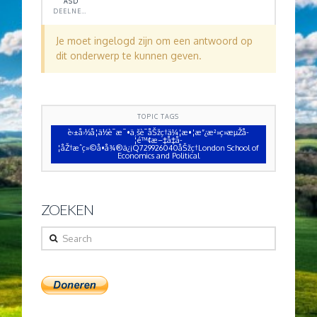
ASD
DEELNEMER
Je moet ingelogd zijn om een antwoord op
dit onderwerp te kunnen geven.
TOPIC TAGS
è‹±å›½å­¦ä½è¯æ¯•ä¸šè¯åŠžç†ä¼¦æ•¦æ”¿æ²»ç»æµŽå­
¦é™¢æ–‡å‡­å­
¦åŽ†æˆç»©å•å¾®ä¿¡Q729926040åŠžç†London School of
Economics and Political
ZOEKEN
Search