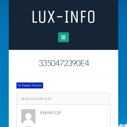
LUX-INFO
Navigation
3350472390E4
To Parent Forum
08/06/2020 OM 18:09
93696CC2F