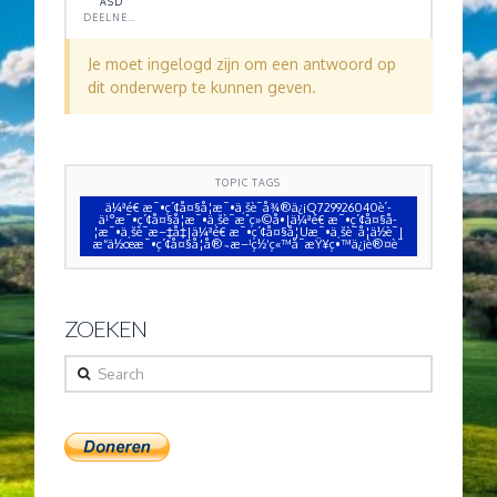
ASD
DEELNEMER
Je moet ingelogd zijn om een antwoord op
dit onderwerp te kunnen geven.
TOPIC TAGS
ä¼ªé€ æ¯•ç´¢å¤§å­¦æ¯•ä¸šè¯å¾®ä¿¡Q729926040è´­
ä¹°æ¯•ç´¢å¤§å­¦æ¯•ä¸šè¯æˆç»©å•|ä¼ªé€ æ¯•ç´¢å¤§å­
¦æ¯•ä¸šè¯æ–‡å‡­|ä¼ªé€ æ¯•ç´¢å¤§å­¦Uæ¯•ä¸šè¯å­¦ä½è¯|
æ“ä½œæ¯•ç´¢å¤§å­¦å®˜æ–¹ç½‘ç«™å¯æŸ¥ç•™ä¿¡è®¤è¯
ZOEKEN
Search